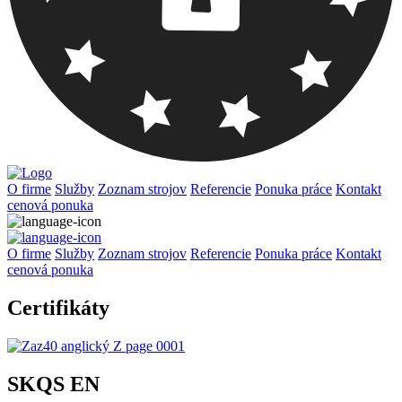
O firme
Služby
Zoznam strojov
Referencie
Ponuka práce
Kontakt
cenová ponuka
O firme
Služby
Zoznam strojov
Referencie
Ponuka práce
Kontakt
cenová ponuka
Certifikáty
SKQS EN