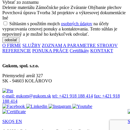
Vybrať zo zoznamu
Delenie materiálu
Zámočnícke práce
Zváranie
Ohýbanie plechov
Povrchová úprava
Tvorba 3d projektov a výkresovej dokumentácie
Iné
Súhlasim s použitím mojich
osobných údajov
na účely
vypracovania cenovej ponuky a kontaktovania. Tento súhlas je
nepovinný a je možné ho kedykoľvek odvolať.
odoslať
O FIRME
SLUŽBY
ZOZNAM A PARAMETRE STROJOV
REFERENCIE
PONUKA PRÁCE
Certifikáty
KONTAKT
Gukom, spol. s.r.o.
Priemyselný areál 327
SK - 94603 KOLÁROVO
e-mail: gukom@gukom.sk
tel: +421 918 188 414
fax: +421 918
188 414
SKQS EN