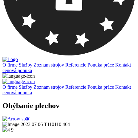
O firme
Služby
Zoznam strojov
Referencie
Ponuka práce
Kontakt
cenová ponuka
O firme
Služby
Zoznam strojov
Referencie
Ponuka práce
Kontakt
cenová ponuka
Ohýbanie plechov
späť