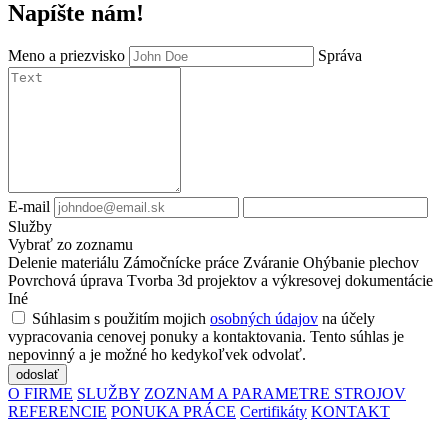
Napíšte nám!
Meno a priezvisko
Správa
E-mail
Služby
Vybrať zo zoznamu
Delenie materiálu
Zámočnícke práce
Zváranie
Ohýbanie plechov
Povrchová úprava
Tvorba 3d projektov a výkresovej dokumentácie
Iné
Súhlasim s použitím mojich
osobných údajov
na účely
vypracovania cenovej ponuky a kontaktovania. Tento súhlas je
nepovinný a je možné ho kedykoľvek odvolať.
odoslať
O FIRME
SLUŽBY
ZOZNAM A PARAMETRE STROJOV
REFERENCIE
PONUKA PRÁCE
Certifikáty
KONTAKT