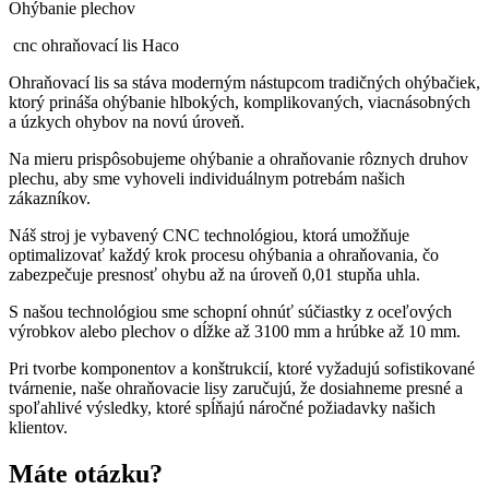
Ohýbanie plechov
cnc ohraňovací lis Haco
Ohraňovací lis sa stáva moderným nástupcom tradičných ohýbačiek,
ktorý prináša ohýbanie hlbokých, komplikovaných, viacnásobných
a úzkych ohybov na novú úroveň.
Na mieru prispôsobujeme ohýbanie a ohraňovanie rôznych druhov
plechu, aby sme vyhoveli individuálnym potrebám našich
zákazníkov.
Náš stroj je vybavený CNC technológiou, ktorá umožňuje
optimalizovať každý krok procesu ohýbania a ohraňovania, čo
zabezpečuje presnosť ohybu až na úroveň 0,01 stupňa uhla.
S našou technológiou sme schopní ohnúť súčiastky z oceľových
výrobkov alebo plechov o dĺžke až 3100 mm a hrúbke až 10 mm.
Pri tvorbe komponentov a konštrukcií, ktoré vyžadujú sofistikované
tvárnenie, naše ohraňovacie lisy zaručujú, že dosiahneme presné a
spoľahlivé výsledky, ktoré spĺňajú náročné požiadavky našich
klientov.
Máte otázku?